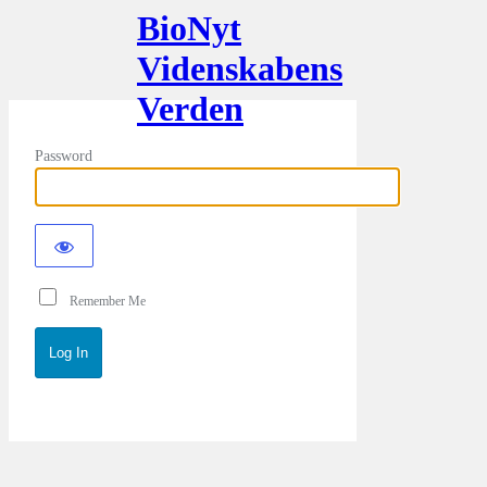
BioNyt
Videnskabens
Verden
Password
Remember Me