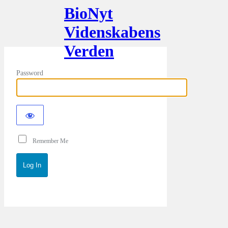
BioNyt
Videnskabens
Verden
Password
Remember Me