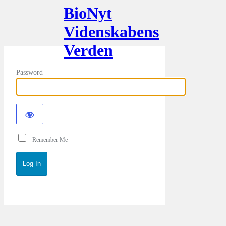
BioNyt
Videnskabens
Verden
Password
Remember Me