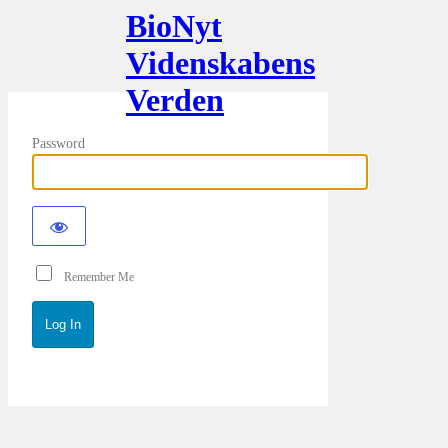
BioNyt
Videnskabens
Verden
Password
Remember Me