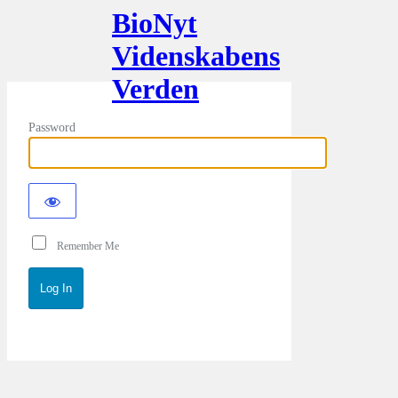
BioNyt
Videnskabens
Verden
Password
Remember Me