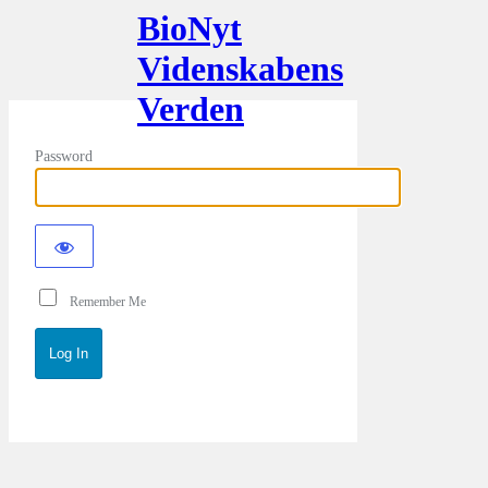
BioNyt
Videnskabens
Verden
Password
Remember Me